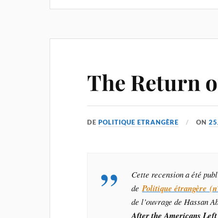
The Return o
DE
POLITIQUE ETRANGÈRE
ON
25
Cette recension a été pub
de
Politique étrangère (n
de l’ouvrage de Hassan A
After the Americans Lef