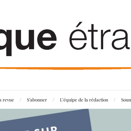
a revue
S’abonner
L’équipe de la rédaction
Soum