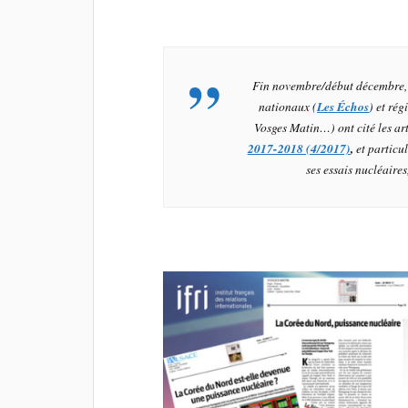
Fin novembre/début décembre,
nationaux (
Les Échos
) et rég
Vosges Mati
n…) ont cité les a
2017-2018 (4/2017)
,
et particu
ses essais nucléaires