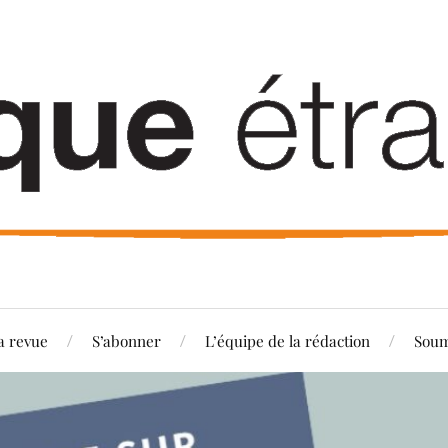
a revue
S’abonner
L’équipe de la rédaction
Soum