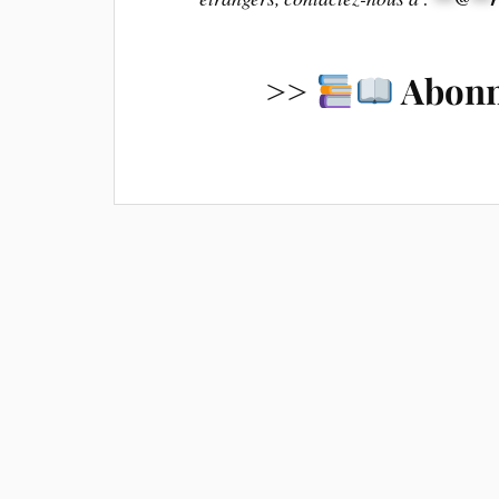
>>
Abon