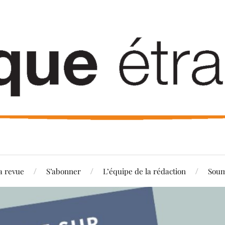
a revue
S’abonner
L’équipe de la rédaction
Soum