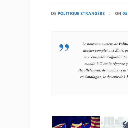
DE
POLITIQUE ETRANGÈRE
ON
05
Le nouveau numéro de
Polit
dossier complet aux États, qu
souverainetés s’affaiblir. L
monde ? C’est la réponse qu
Parallèlement, de nombreux artic
en
Catalogne
, le devenir de l’