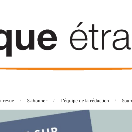
a revue
S’abonner
L’équipe de la rédaction
Soum