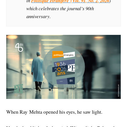
in
Politique étrangère (
Vol. 91, No. 2, 2026
)
which celebrates the journal’s 90th
anniversary.
When Ray Mehta opened his eyes, he saw light.