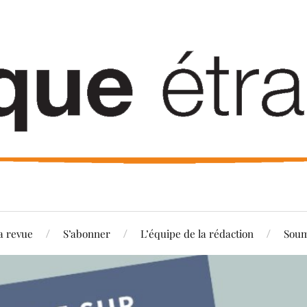
a revue
S’abonner
L’équipe de la rédaction
Soum