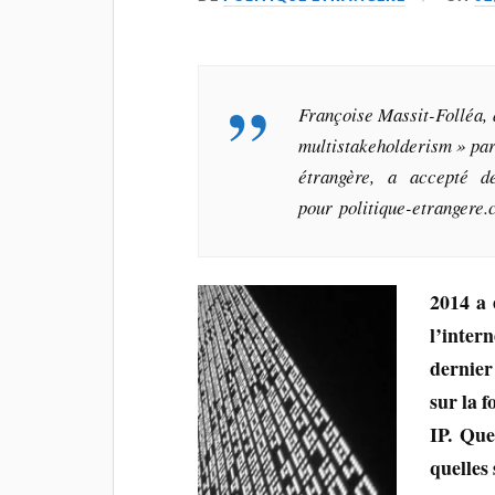
Françoise Massit-Folléa, a
multistakeholderism
» par
étrangère
, a accepté de
pour politique-etrangere.
2014 a 
l’inter
dernier
sur la 
IP. Que
quelles 