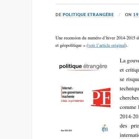
DE
POLITIQUE ETRANGÈRE
ON
19
Une recension du numéro d’hiver 2014-2015 
et géopolitique » (
voir l’article original
).
La gouve
et criti
se risqu
techniqu
cherche
comme l
2014-20
des pr
internat