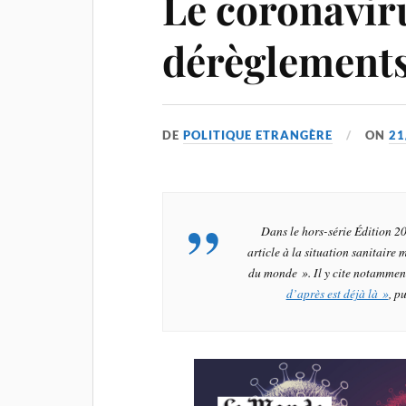
Le coronaviru
dérèglement
DE
POLITIQUE ETRANGÈRE
ON
21
Dans le hors-série Édition 
article à la situation sanitaire
du monde ». Il y cite notamme
d’après est déjà là »
, p