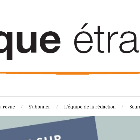
a revue
S’abonner
L’équipe de la rédaction
Soum