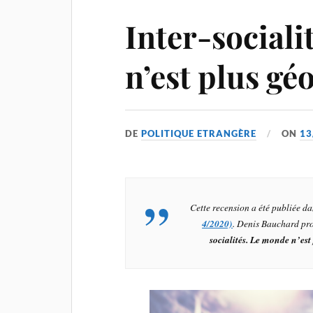
Inter-sociali
n’est plus gé
DE
POLITIQUE ETRANGÈRE
ON
13
Cette recension a été publiée 
4/2020)
. Denis Bauchard pr
socialités. Le monde n’est