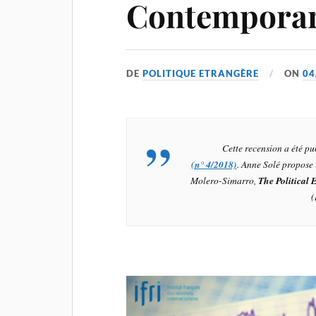
Contemporar
DE
POLITIQUE ETRANGÈRE
ON
04
Cette recension a été p
(n° 4/2018)
. Anne Solé propose 
Molero-Simarro,
The Political
(