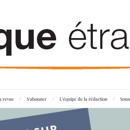
a revue
S’abonner
L’équipe de la rédaction
Soum