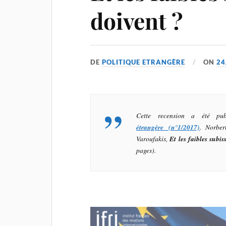
doivent ?
DE
POLITIQUE ETRANGÈRE
ON
24
Cette recension a été p
étrangère (n°1/2017)
. Norber
Varoufakis,
Et les faibles subis
pages).