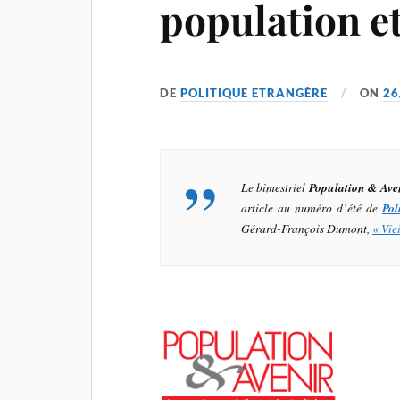
population et
DE
POLITIQUE ETRANGÈRE
ON
26
Le bimestriel
Population & Ave
article au numéro d’été de
Pol
Gérard-François Dumont,
« Vie