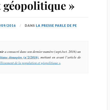
 géopolitique »
/09/2016
DANS
LA PRESSE PARLE DE PE
nir
a consacré dans son dernier numéro (sept./oct. 2016) un
itique étrangère
(n°2/2016)
, mettant en avant l’article de
illissement de la population et géopolitique »
.