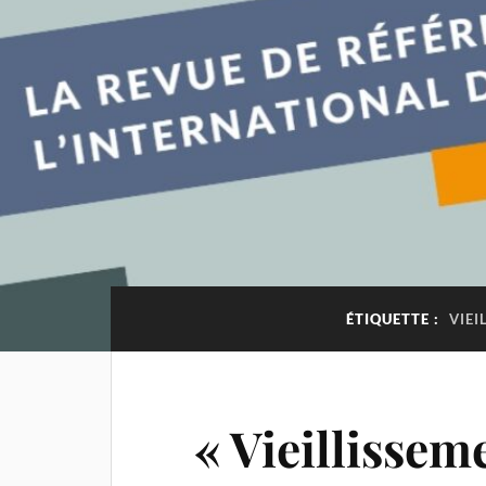
ÉTIQUETTE :
VIEI
« Vieillissem