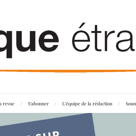
a revue
S’abonner
L’équipe de la rédaction
Soum