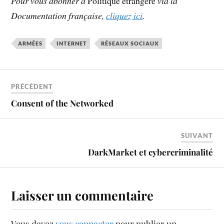
Pour vous abonner à
Politique étrangère
via la
Documentation française,
cliquez ici
.
ARMÉES
INTERNET
RÉSEAUX SOCIAUX
PRÉCÉDENT
Consent of the Networked
SUIVANT
DarkMarket et cybercriminalité
Laisser un commentaire
Vous devez
vous connecter
pour publier un