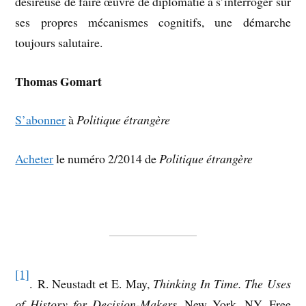
désireuse de faire œuvre de diplomatie à s’interroger sur
ses propres mécanismes cognitifs, une démarche
toujours salutaire.
Thomas Gomart
S’abonner
à
Politique étrangère
Acheter
le numéro 2/2014 de
Politique étrangère
[1]
. R. Neustadt et E. May,
Thinking In Time. The Uses
of History for Decision-Makers
, New York, NY, Free