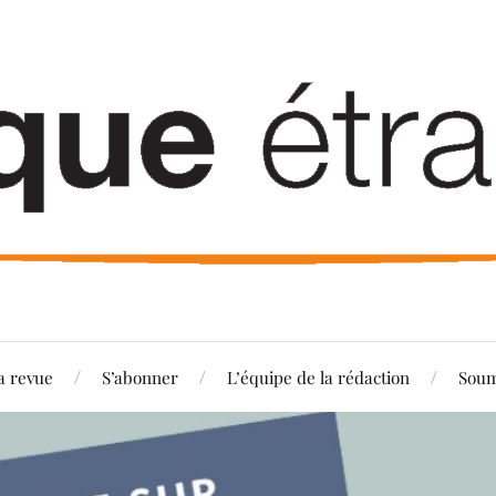
a revue
S’abonner
L’équipe de la rédaction
Soum