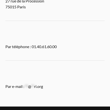
27 rue de la Procession
75015 Paris
Par téléphone : 01.40.61.60.00
Par e-mail :
**
@
**
ri.org