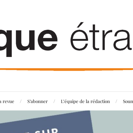
a revue
S’abonner
L’équipe de la rédaction
Soum