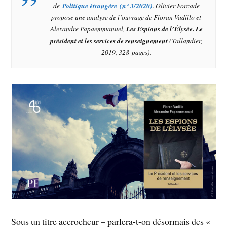
de
Politique étrangère
(n° 3/2020)
. Olivier Forcade
propose une analyse de l’ouvrage de Floran Vadillo et
Alexandre Papaemmanuel
,
Les Espions de l’Élysée. Le
président et les services de renseignement
(Tallandier,
2019, 328 pages
).
Sous un titre accrocheur – parlera-t‑on désormais des «