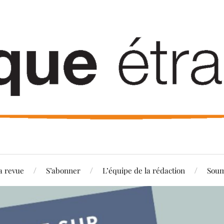
a revue
S’abonner
L’équipe de la rédaction
Soum