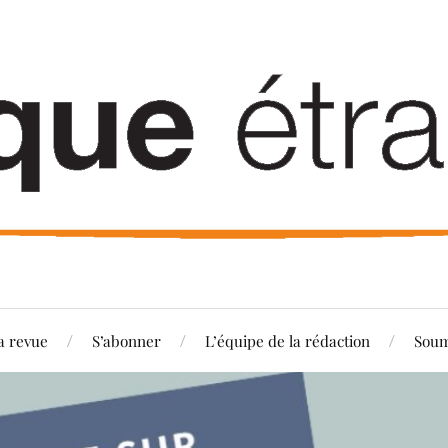
a revue
S’abonner
L’équipe de la rédaction
Soum