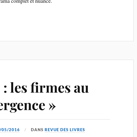
rama complet et nuancé.
 : les firmes au
ergence »
/05/2016
DANS
REVUE DES LIVRES