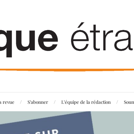
a revue
S’abonner
L’équipe de la rédaction
Soum