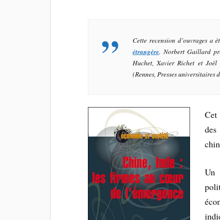
Cette recension d’ouvrages a 
étrangère
. Norbert Gaillard p
Huchet, Xavier Richet et Joël 
(Rennes, Presses universitaires 
Cet 
des
chin
Un 
pol
écon
ind