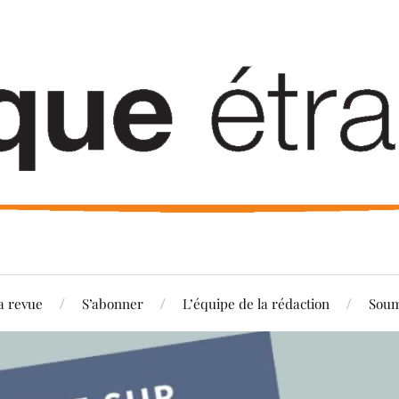
a revue
S’abonner
L’équipe de la rédaction
Soum