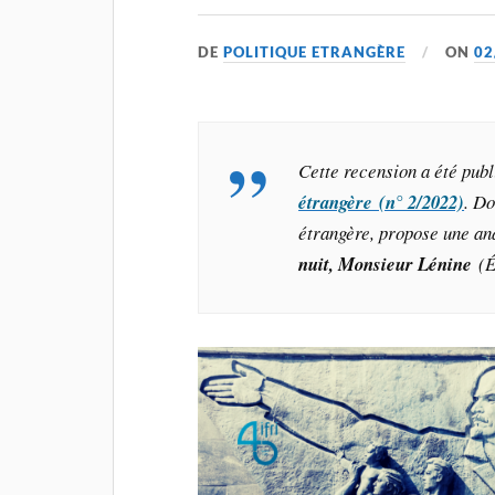
DE
POLITIQUE ETRANGÈRE
ON
02
Cette recension a été pub
étrangère (n° 2/2022)
. Do
étrangère, propose une an
nuit, Monsieur Lénine
(É