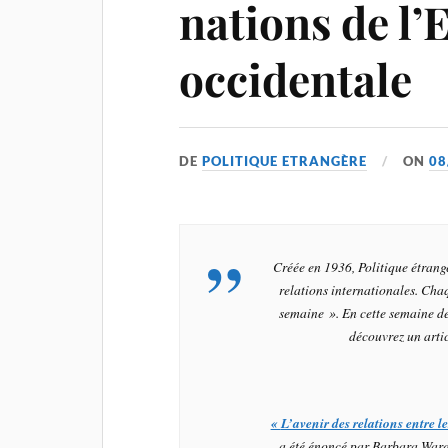
nations de l’
occidentale
DE
POLITIQUE ETRANGÈRE
ON
08
Créée en 1936,
Politique étrang
relations internationales. Cha
semaine ». En cette semaine d
découvrez un artic
«
L’avenir des relations entre l
a été énoncé par Barbara Ward 