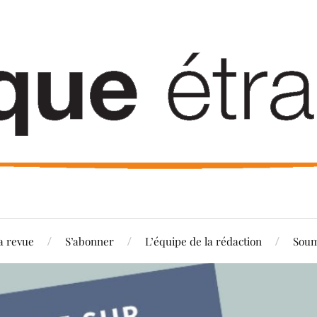
a revue
S’abonner
L’équipe de la rédaction
Soum