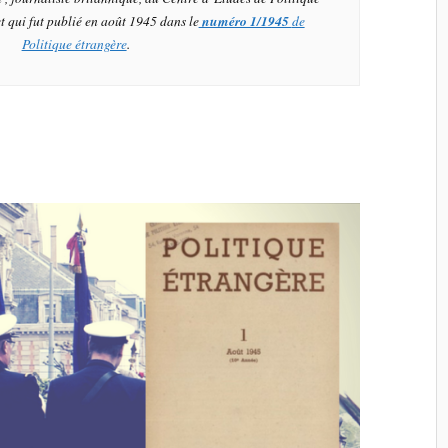
et qui fut publié en août 1945 dans le
numéro 1/1945
de
Politique étrangère
.