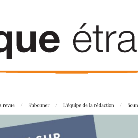
a revue
S’abonner
L’équipe de la rédaction
Soum