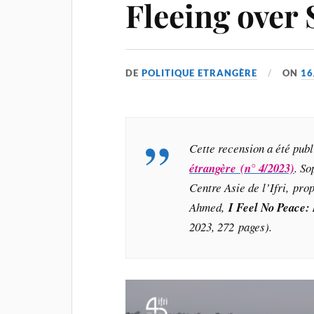
Fleeing over 
DE
POLITIQUE ETRANGÈRE
ON
16
Cette recension a été pub
étrangère (n° 4/2023)
. So
Centre Asie de l’Ifri, pr
Ahmed
,
I Feel No Peace:
2023, 272 pages).