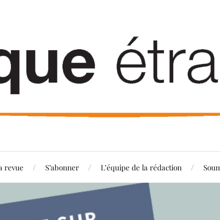
a revue
S’abonner
L’équipe de la rédaction
Soum