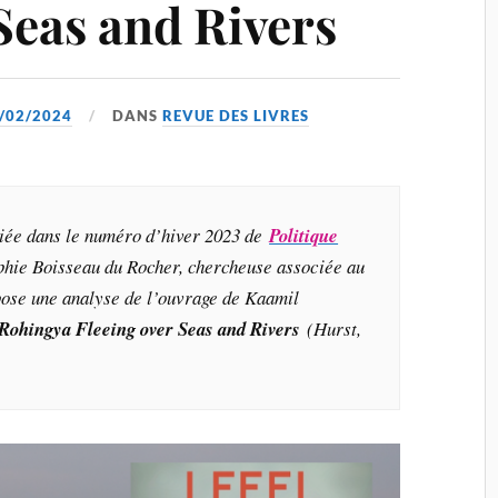
Seas and Rivers
/02/2024
DANS
REVUE DES LIVRES
liée dans le numéro d’hiver 2023 de
Politique
phie Boisseau du Rocher, chercheuse associée au
opose une analyse de l’ouvrage de
Kaamil
 Rohingya Fleeing over Seas and Rivers
(Hurst,