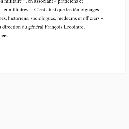
 militaire », en associant « praticiens et
ils et militaires ». C’est ainsi que les témoignages
hes, historiens, sociologues, médecins et officiers –
a direction du général François Lecointre,
mées.