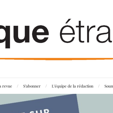
a revue
S’abonner
L’équipe de la rédaction
Soum