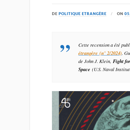
DE
POLITIQUE ETRANGÈRE
ON
05
Cette recension a été pub
étrangère (n° 2/2024)
. G
de John J. Klein,
Fight fo
Space
(U.S. Naval Institu