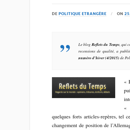
DE
POLITIQUE ETRANGÈRE
ON
25
Le blog
Reflets du Temps
, qui 
recensions de qualité, a publi
numéro d’hiver (4/2015)
de
Pol
« 
pu
int
« 
quelques forts articles-repères, tel 
changement de position de l’Allemag