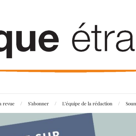
a revue
S’abonner
L’équipe de la rédaction
Soum