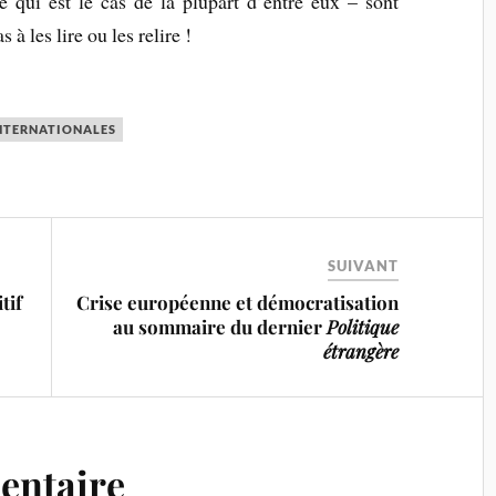
e qui est le cas de la plupart d’entre eux – sont
à les lire ou les relire !
NTERNATIONALES
SUIVANT
tif
Crise européenne et démocratisation
au sommaire du dernier
Politique
étrangère
entaire