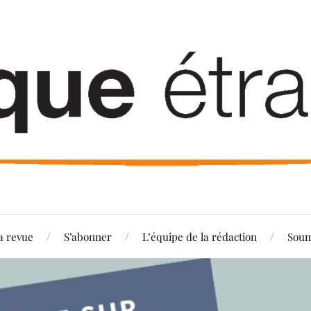
a revue
S’abonner
L’équipe de la rédaction
Soum