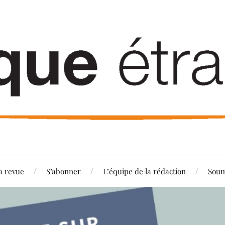
a revue
S’abonner
L’équipe de la rédaction
Soum