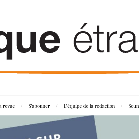
a revue
S’abonner
L’équipe de la rédaction
Soum