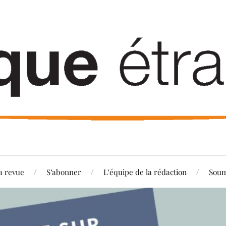
a revue
S’abonner
L’équipe de la rédaction
Soum