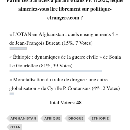
Parmi ces 3 articles à paraître dans PE 1/2022, lequel
aimeriez-vous lire librement sur politique-
etrangere.com ?
« L'OTAN en Afghanistan : quels enseignements ? »
de Jean-François Bureau
(15%, 7 Votes)
« Éthiopie : dynamiques de la guerre civile » de Sonia
Le Gouriellec
(81%, 39 Votes)
« Mondialisation du trafic de drogue : une autre
globalisation » de Cyrille P. Coutansais
(4%, 2 Votes)
48
Total Voters:
AFGHANISTAN
AFRIQUE
DROGUE
ETHIOPIE
OTAN