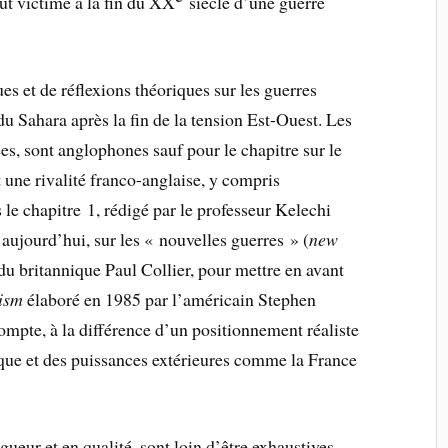
ut victime à la fin du XX
siècle d’une guerre
es et de réflexions théoriques sur les guerres
 du Sahara après la fin de la tension Est-Ouest. Les
ées, sont anglophones sauf pour le chapitre sur le
 une rivalité franco-anglaise, y compris
s le chapitre 1, rédigé par le professeur Kelechi
aujourd’hui, sur les « nouvelles guerres » (
new
du britannique Paul Collier, pour mettre en avant
lism
élaboré en 1985 par l’américain Stephen
mpte, à la différence d’un positionnement réaliste
rique et des puissances extérieures comme la France
gueur et en qualité, sont loin d’être exhaustives