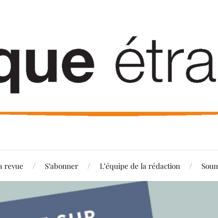
a revue
S’abonner
L’équipe de la rédaction
Soum