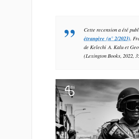
C
ette recension a été pub
étrangère (n° 2/2023)
. F
de Kelechi A. Kalu et Geo
(Lexington Books, 2022, 3