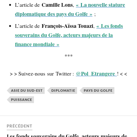
Camille Lons
« La nouvelle stature
L’article de
,
diplomatique des pays du Golfe »
;
François-Aïssa Touazi
« Les fonds
L’article de
,
souverains du Golfe, acteurs majeurs de la
finance mondiale »
***
@Pol_Etrangere
> > Suivez-nous sur Twitter :
! < <
ASIE DU SUD-EST
DIPLOMATIE
PAYS DU GOLFE
PUISSANCE
PRÉCÉDENT
Les fonds souverains du Golfe, acteurs majeurs de