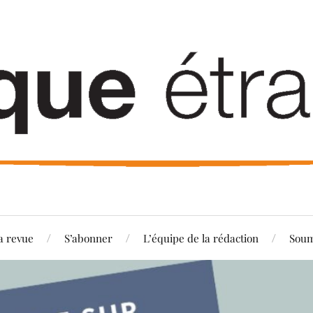
a revue
S’abonner
L’équipe de la rédaction
Soum