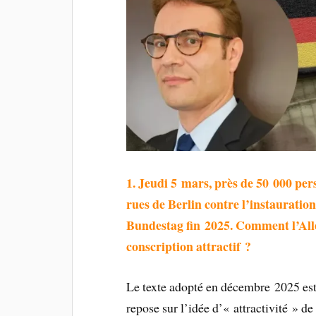
1. Jeudi 5 mars, près de 50 000 pers
rues de Berlin contre l’instauratio
Bundestag fin 2025. Comment l’All
conscription attractif ?
Le texte adopté en décembre 2025 est
repose sur l’idée d’« attractivité » de