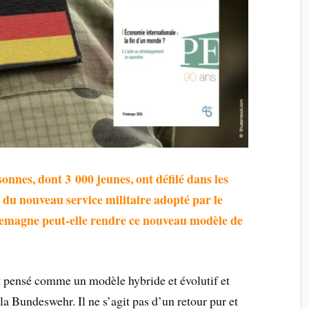
onnes, dont 3 000 jeunes, ont défilé dans les
n du nouveau service militaire adopté par le
emagne peut-elle rendre ce nouveau modèle de
 pensé comme un modèle hybride et évolutif et
 la Bundeswehr. Il ne s’agit pas d’un retour pur et