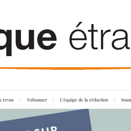
a revue
S’abonner
L’équipe de la rédaction
Soum