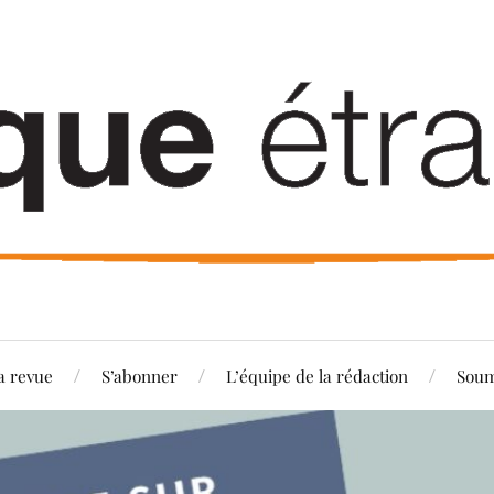
a revue
S’abonner
L’équipe de la rédaction
Soum