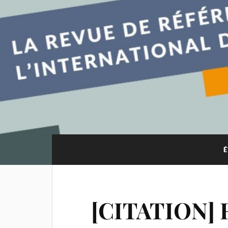
É
[CITATION] 