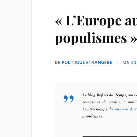
« L’Europe au
populismes 
DE
POLITIQUE ETRANGÈRE
ON
31
Le blog
Reflets du Temps
, qui 
recensions de qualité, a publ
Contrechamps du
numéro d’ét
populismes
.