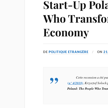
Start-Up Pol
Who Transfo
Economy
DE
POLITIQUE ETRANGÈRE
ON
21
Cette recension a été p
(n° 4/2018)
. Krzysztof Soloch
Poland: The People Who Tra