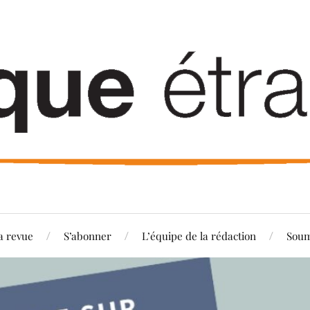
a revue
S’abonner
L’équipe de la rédaction
Soum