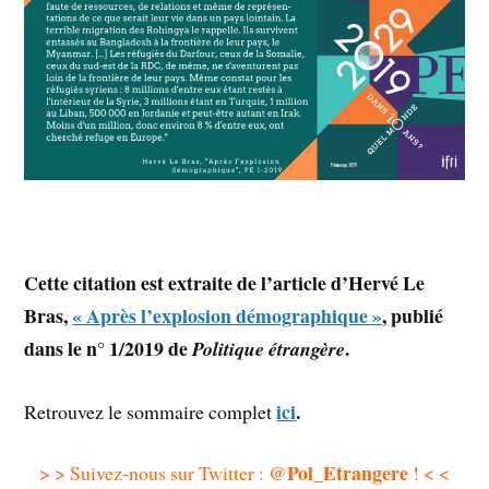
Cette citation est extraite de l’article d’Hervé Le
Bras,
« Après l’explosion démographique »
, publié
dans le n° 1/2019 de
.
Politique étrangère
ici
.
Retrouvez le sommaire complet
@Pol_Etrangere
> > Suivez-nous sur Twitter :
! < <