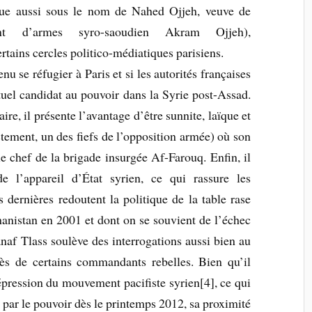
nue aussi sous le nom de Nahed Ojjeh, veuve de
ant d’armes syro-saoudien Akram Ojjeh),
rtains cercles politico-médiatiques parisiens.
nu se réfugier à Paris et si les autorités françaises
uel candidat au pouvoir dans la Syrie post-Assad.
aire, il présente l’avantage d’être sunnite, laïque et
tement, un des fiefs de l’opposition armée) où son
e chef de la brigade insurgée Af-Farouq. Enfin, il
e l’appareil d’État syrien, ce qui rassure les
s dernières redoutent la politique de la table rase
anistan en 2001 et dont on se souvient de l’échec
anaf Tlass soulève des interrogations aussi bien au
rès de certains commandants rebelles. Bien qu’il
répression du mouvement pacifiste syrien[4], ce qui
rt par le pouvoir dès le printemps 2012, sa proximité