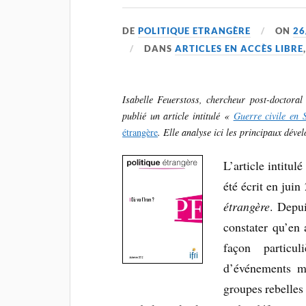
DE
POLITIQUE ETRANGÈRE
ON
26
DANS
ARTICLES EN ACCÈS LIBRE
Isabelle Feuerstoss, chercheur post-doctoral 
publié un article intitulé «
Guerre civile en S
étrangère
. Elle analyse ici les principaux déve
L’article intitul
été écrit en juin
étrangère
. Depui
constater qu’en 
façon particul
d’événements ma
groupes rebelles 