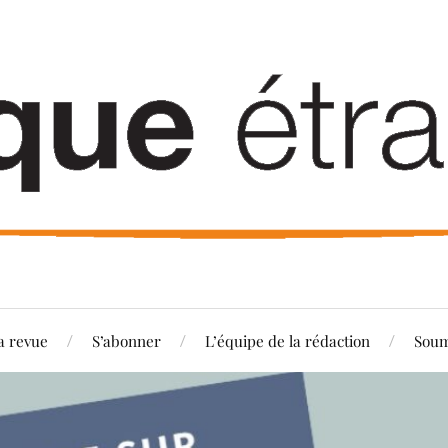
a revue
S’abonner
L’équipe de la rédaction
Soum