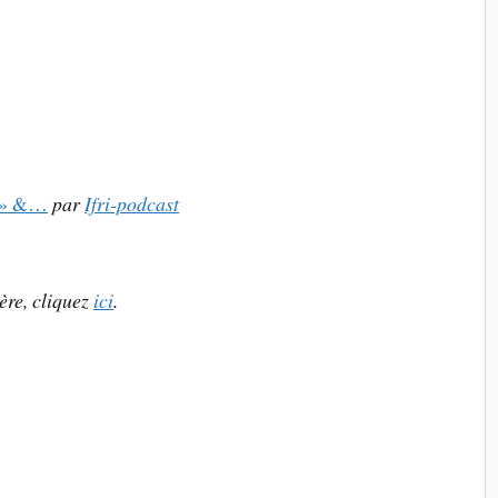
? » &…
par
Ifri-podcast
ère
, cliquez
ici
.