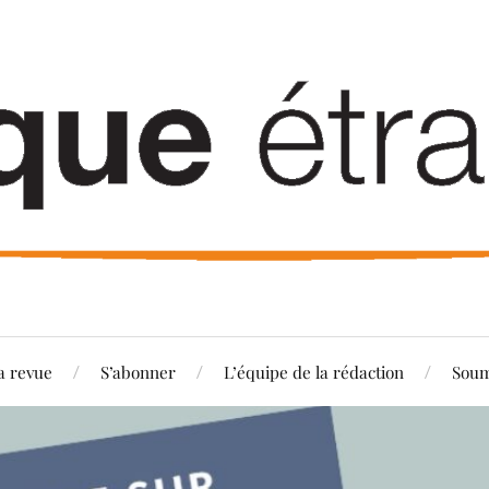
a revue
S’abonner
L’équipe de la rédaction
Soum