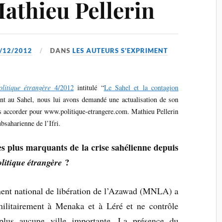
Mathieu Pellerin
/12/2012
DANS
LES AUTEURS S'EXPRIMENT
olitique étrangère
4/2012
intitulé “
Le Sahel et la contagion
ent au Sahel, nous lui avons demandé une actualisation de son
ous accorder pour www.politique-etrangere.com. Mathieu Pellerin
saharienne de l’Ifri.
es plus marquants de la crise sahélienne depuis
?
litique étrangère
nt national de libération de l’Azawad (MNLA) a
militairement à Menaka et à Léré et ne contrôle
plus aucune ville importante. La présence du