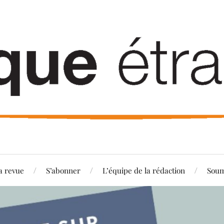
a revue
S’abonner
L’équipe de la rédaction
Soum