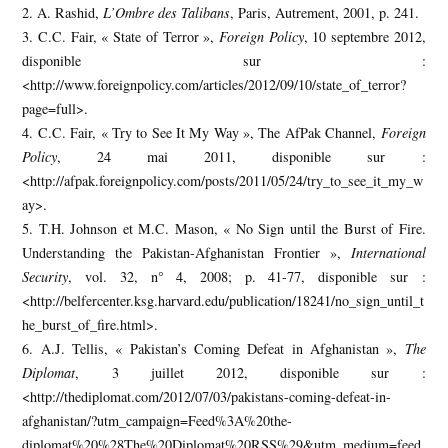
2. A. Rashid,
L’Ombre des Talibans
, Paris, Autrement, 2001, p. 241.
3. C.C. Fair, « State of Terror »,
Foreign Policy
, 10 septembre 2012,
disponible sur :
<http://www.foreignpolicy.com/articles/2012/09/10/state_of_terror?
page=full>.
4. C.C. Fair, « Try to See It My Way », The AfPak Channel,
Foreign
Policy
, 24 mai 2011, disponible sur :
<http://afpak.foreignpolicy.com/posts/2011/05/24/try_to_see_it_my_w
ay>.
5. T.H. Johnson et M.C. Mason, « No Sign until the Burst of Fire.
Understanding the Pakistan-Afghanistan Frontier »,
International
Security
, vol. 32, n° 4, 2008; p. 41-77, disponible sur :
<http://belfercenter.ksg.harvard.edu/publication/18241/no_sign_until_t
he_burst_of_fire.html>.
6. A.J. Tellis, « Pakistan’s Coming Defeat in Afghanistan »,
The
Diplomat
, 3 juillet 2012, disponible sur :
<http://thediplomat.com/2012/07/03/pakistans-coming-defeat-in-
afghanistan/?utm_campaign=Feed%3A%20the-
diplomat%20%28The%20Diplomat%20RSS%29&utm_medium=feed