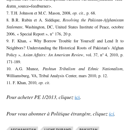
&utm_source=feedburner>.
7. T.H. Johnson et M.C. Mason, 2008,
op. cit.
, p. 68.
8. B.R. Rubin et A. Siddique,
Resolving the Pakistan-Afghanistan
Stalemate
, Washington, DC, United States Institute of Peace, octobre
2006, « Special Report », n° 176, 20 p.
9. F. Khan, « Why Borrow Trouble for Yourself and Lend It to
Neighbors? Understanding the Historical Roots of Pakistan’s Afghan
Policy »,
Asian Affairs: An American Review
, vol. 37, n° 4, 2010, p.
171-189.
10. A.G. Munoz,
Pashtun Tribalism and Ethnic Nationalism
,
Williamsburg, VA, Tribal Analysis Center, mars 2010, p. 12.
11. F. Khan, 2010,
op. cit
.
Pour acheter PE 1/2013, cliquez
ici
.
Pour vous abonner à
Politique étrangère
, cliquez
ici
.
AFGHANISTAN
LIGNE DURAND
PAKISTAN