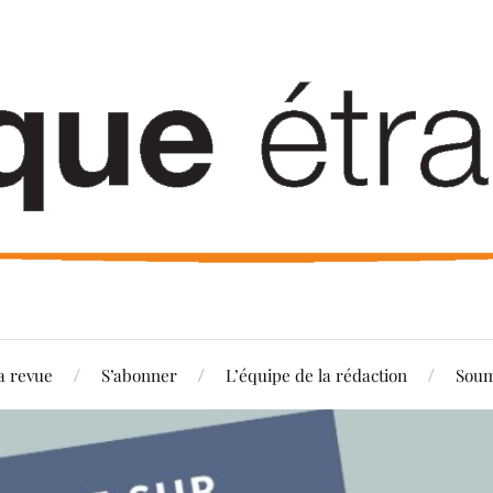
a revue
S’abonner
L’équipe de la rédaction
Soum