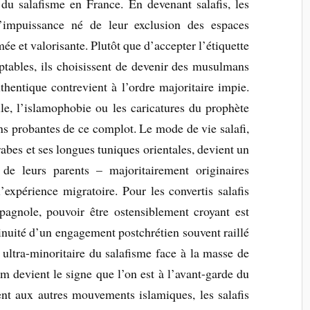
 du salafisme en France. En devenant salafis, les
d’impuissance né de leur exclusion des espaces
ée et valorisante. Plutôt que d’accepter l’étiquette
ptables, ils choisissent de devenir des musulmans
uthentique contrevient à l’ordre majoritaire impie.
ile, l’islamophobie ou les caricatures du prophète
s probantes de ce complot. Le mode de vie salafi,
abes et ses longues tuniques orientales, devient un
de leurs parents – majoritairement originaires
expérience migratoire. Pour les convertis salafis
espagnole, pouvoir être ostensiblement croyant est
inuité d’un engagement postchrétien souvent raillé
 ultra-minoritaire du salafisme face à la masse de
m devient le signe que l’on est à l’avant-garde du
ent aux autres mouvements islamiques, les salafis