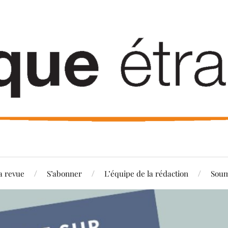
a revue
S’abonner
L’équipe de la rédaction
Soum