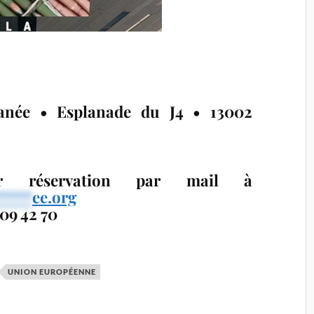
anée • Esplanade du J4 • 13002
r réservation par mail à
*****
ee.org
 09 42 70
UNION EUROPÉENNE