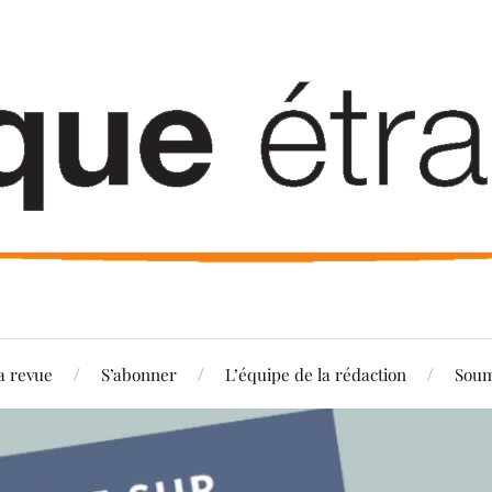
a revue
S’abonner
L’équipe de la rédaction
Soum