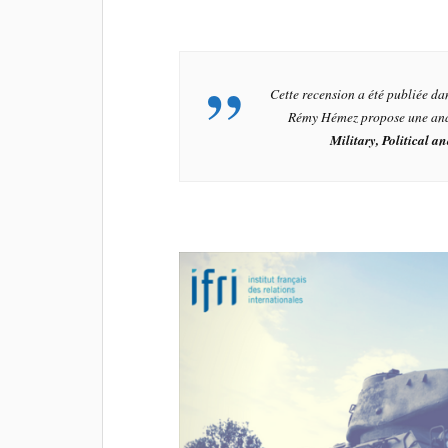
Cette recension a été publiée 
Rémy Hémez propose une anal
Military, Political a