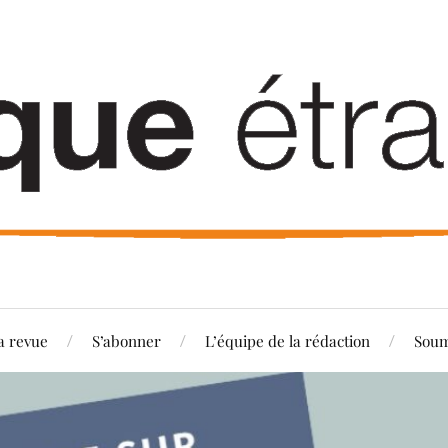
a revue
S’abonner
L’équipe de la rédaction
Soum