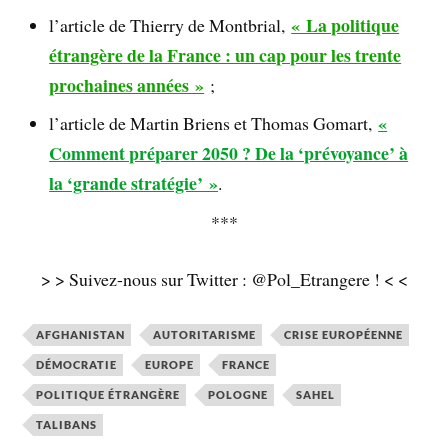
« La politique
l’article de Thierry de Montbrial,
étrangère de la France : un cap pour les trente
prochaines années »
;
«
l’article de Martin Briens et Thomas Gomart,
Comment préparer 2050 ? De la ‘prévoyance’ à
la ‘grande stratégie’ »
.
***
> > Suivez-nous sur Twitter : @Pol_Etrangere ! < <
AFGHANISTAN
AUTORITARISME
CRISE EUROPÉENNE
DÉMOCRATIE
EUROPE
FRANCE
POLITIQUE ÉTRANGÈRE
POLOGNE
SAHEL
TALIBANS