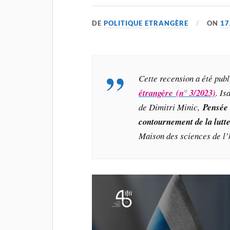
DE
POLITIQUE ETRANGÈRE
ON
17
Cette recension a été pu
étrangère (n° 3/2023)
. Is
de Dimitri Minic,
Pensée 
contournement de la lutt
Maison des sciences de l