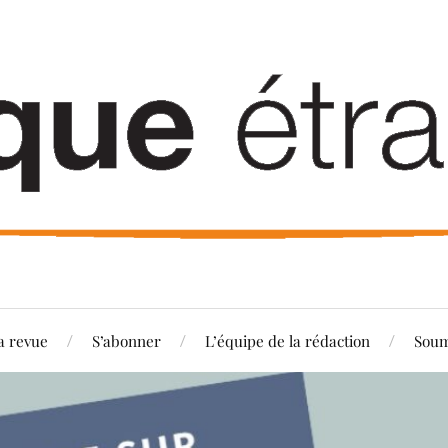
a revue
S’abonner
L’équipe de la rédaction
Soum