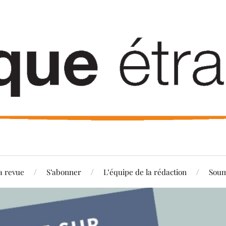
a revue
S’abonner
L’équipe de la rédaction
Soum