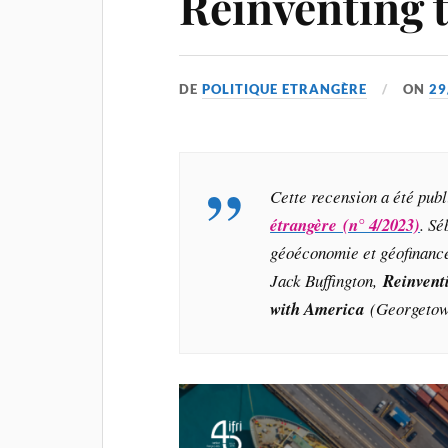
Reinventing 
DE
POLITIQUE ETRANGÈRE
ON
29
Cette recension a été pub
étrangère (n° 4/2023)
. Sé
géoéconomie et géofinance
Jack Buffington,
Reinvent
with America
(Georgetown