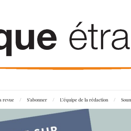
a revue
S’abonner
L’équipe de la rédaction
Soum